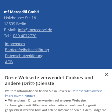
mf Mercedöl GmbH
Holzhauser Str. 16
13509 Berlin
E-Mail:
info@mercedoel.de
Tel.:
030 4072720
Impressum
Barrierefreiheitserklärung
Datenschutzerklärung
AGB
×
Unsere Bereiche
Diese Webseite verwendet Cookies und
Privatkunden
andere (Dritt-)Dienste
Gewerbekunden
Weitere Informationen finden Sie in unseren:
Datenschutzhinweise •
Karriere
Impressum •
Kontakt
Unternehmen
Wir und auch Dritte verwenden auf unserer Webseite
Kontakt
Technologien, mit Hilfe derer Informationen auf dem Endgerät
gespeichert werden bzw. auf solche Informationen auf dem Endgerät