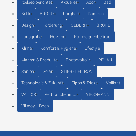
°celseo berichtet
Aktuelles
Axor
Bad
Bette
BRÖTJE
burgbad
Danfoss
Design
Förderung
GEBERIT
GROHE
hansgrohe
Heizung
Kampagnenbeitrag
Klima
Komfort & Hygiene
Lifestyle
Marken & Produkte
Photovoltaik
REHAU
Sanipa
Solar
STIEBEL ELTRON
Technologie & Zukunft
Tipps & Tricks
Vaillant
VALLOX
Verbraucherinfos
VIESSMANN
Villeroy + Boch