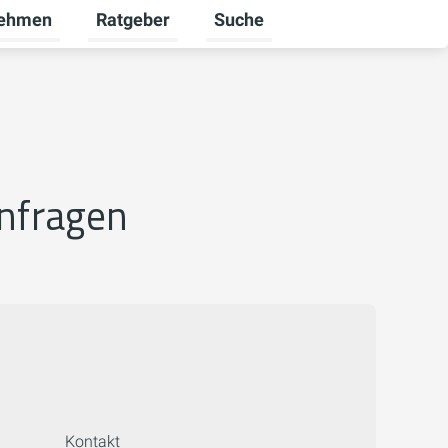
nehmen
Ratgeber
Suche
ekunden umschalten
ü für Karriere umschalten
Untermenü für Unternehmen umschalten
Untermenü für Ratgeber umsch
anfragen
Kontakt