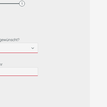
5
 gewünscht?
hr