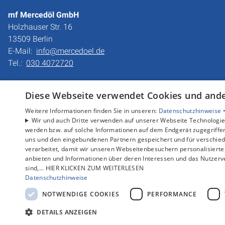
mf Mercedöl GmbH
Holzhauser Str. 16
13509 Berlin
E-Mail:
info@mercedoel.de
Tel.:
030 4072720
Impressum
Diese Webseite verwendet Cookies und ander
Barrierefreiheitserklärung
Datenschutzerklärung
Weitere Informationen finden Sie in unseren:
Datenschutzhinweise 
AGB
Wir und auch Dritte verwenden auf unserer Webseite Technologien
werden bzw. auf solche Informationen auf dem Endgerät zugegriffe
uns und den eingebundenen Partnern gespeichert und für verschiede
verarbeitet, damit wir unseren Webseitenbesuchern personalisierte 
anbieten und Informationen über deren Interessen und das Nutzerve
sind,... HIER KLICKEN ZUM WEITERLESEN
Datenschutzhinweise
NOTWENDIGE COOKIES
PERFORMANCE
DETAILS ANZEIGEN