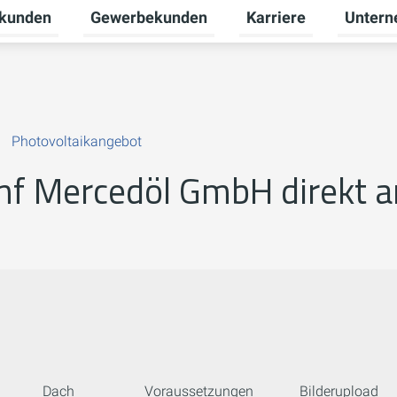
tkunden
Gewerbekunden
Karriere
Unter
nü für Erneuerbare Energien umschalten
Untermenü für Privatkunden umschalten
Untermenü für Gewerb
Untermen
Photovoltaikangebot
mf Mercedöl GmbH direkt 
Dach
Voraussetzungen
Bilderupload