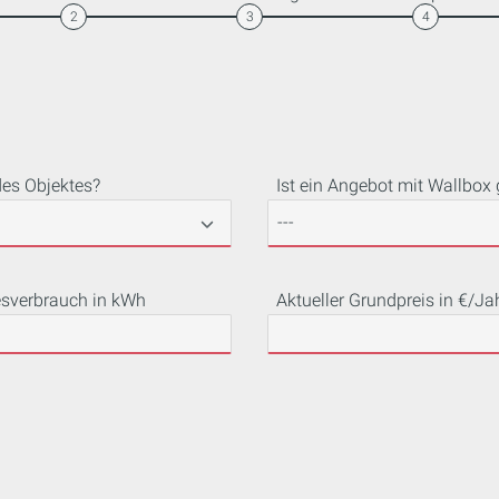
2
3
4
des Objektes?
Ist ein Angebot mit Wallbox
esverbrauch in kWh
Aktueller Grundpreis in €/Ja