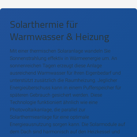
Solarthermie für
Warmwasser & Heizung
Mit einer thermischen Solaranlage wandeln Sie
Sonnenstrahlung effektiv in Wärmeenergie um. An
sonnenreichen Tagen erzeugt diese Anlage
ausreichend Warmwasser für Ihren Eigenbedarf und
unterstützt zusätzlich die Raumheizung. Jeglicher
Energieüberschuss kann in einem Pufferspeicher für
späteren Gebrauch gesichert werden. Diese
Technologie funktioniert ähnlich wie eine
Photovoltaikanlage, die parallel zur
Solarthermieanlage für eine optimale
Energieausnutzung sorgen kann. Die Solarmodule auf
dem Dach sind harmonisch auf den Heizkessel und