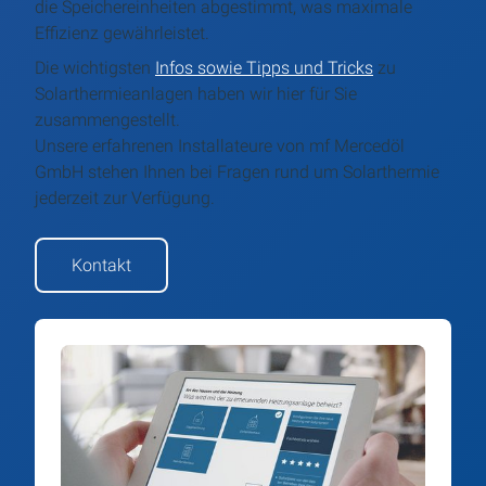
die Speichereinheiten abgestimmt, was maximale
Effizienz gewährleistet.
Die wichtigsten
Infos sowie Tipps und Tricks
zu
Solarthermieanlagen haben wir hier für Sie
zusammengestellt.
Unsere erfahrenen Installateure von mf Mercedöl
GmbH stehen Ihnen bei Fragen rund um Solarthermie
jederzeit zur Verfügung.
Kontakt