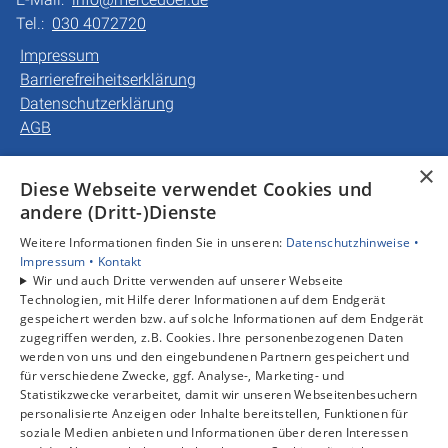
Tel.:
030 4072720
Impressum
Barrierefreiheitserklärung
Datenschutzerklärung
AGB
×
Unsere Bereiche
Diese Webseite verwendet Cookies und
Privatkunden
andere (Dritt-)Dienste
Gewerbekunden
Weitere Informationen finden Sie in unseren:
Datenschutzhinweise •
Karriere
Impressum •
Kontakt
Unternehmen
Wir und auch Dritte verwenden auf unserer Webseite
Kontakt
Technologien, mit Hilfe derer Informationen auf dem Endgerät
gespeichert werden bzw. auf solche Informationen auf dem Endgerät
zugegriffen werden, z.B. Cookies. Ihre personenbezogenen Daten
werden von uns und den eingebundenen Partnern gespeichert und
für verschiedene Zwecke, ggf. Analyse-, Marketing- und
Statistikzwecke verarbeitet, damit wir unseren Webseitenbesuchern
personalisierte Anzeigen oder Inhalte bereitstellen, Funktionen für
soziale Medien anbieten und Informationen über deren Interessen