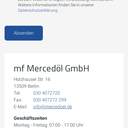
Weitere Informationen finden Sie in unserer
Datenschutzerklärung.
Absenden
Um externe Karten-Inhalte anzuzeigen, benötigen wir
Ihre Einwilligung.
Weitere Informationen finden Sie in unserer
Datenschutzerklärung.
mf Mercedöl GmbH
Cookie-Einstellungen öffnen
Holzhauser Str. 16
13509 Berlin
Tel:
030 4072720
Fax:
030 407272 299
E-Mail:
info@mercedoel.de
Geschäftszeiten
Montag - Freitag: 07:00 - 17:00 Uhr