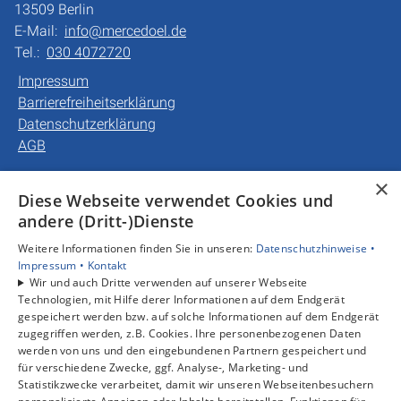
13509 Berlin
E-Mail:
info@mercedoel.de
Tel.:
030 4072720
Impressum
Barrierefreiheitserklärung
Datenschutzerklärung
AGB
×
Unsere Bereiche
Diese Webseite verwendet Cookies und
Privatkunden
andere (Dritt-)Dienste
Gewerbekunden
Weitere Informationen finden Sie in unseren:
Datenschutzhinweise •
Karriere
Impressum •
Kontakt
Unternehmen
Wir und auch Dritte verwenden auf unserer Webseite
Kontakt
Technologien, mit Hilfe derer Informationen auf dem Endgerät
gespeichert werden bzw. auf solche Informationen auf dem Endgerät
zugegriffen werden, z.B. Cookies. Ihre personenbezogenen Daten
werden von uns und den eingebundenen Partnern gespeichert und
für verschiedene Zwecke, ggf. Analyse-, Marketing- und
Statistikzwecke verarbeitet, damit wir unseren Webseitenbesuchern