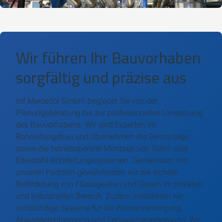
Wir führen Ihr Bauvorhaben
sorgfältig und präzise aus
mf Mercedöl GmbH begleitet Sie von der
Planungsberatung bis zur professionellen Umsetzung
des Bauvorhabens. Wir sind Experten im
Rohrleitungsbau und übernehmen die Demontage
sowie die betriebsbereite Montage von Stahl- und
Edelstahl-Rohrleitungssystemen. Gemeinsam mit
unseren Partnern gewährleisten wir die sichere
Beförderung von Flüssigkeiten und Gasen im privaten
und industriellen Bereich. Zudem installieren wir
vollständige Systeme für die Wasserversorgung,
Abwasserentsorgung und Fernwärmeversorgung. Wir