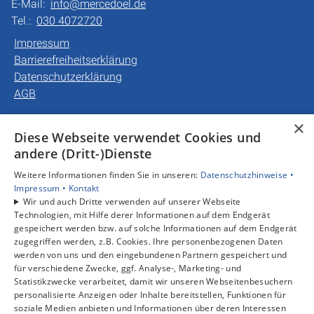
E-Mail:
info@mercedoel.de
Tel.:
030 4072720
Impressum
Barrierefreiheitserklärung
Datenschutzerklärung
AGB
×
Unsere Bereiche
Diese Webseite verwendet Cookies und
Privatkunden
andere (Dritt-)Dienste
Gewerbekunden
Weitere Informationen finden Sie in unseren:
Datenschutzhinweise •
Karriere
Impressum •
Kontakt
Unternehmen
Wir und auch Dritte verwenden auf unserer Webseite
Kontakt
Technologien, mit Hilfe derer Informationen auf dem Endgerät
gespeichert werden bzw. auf solche Informationen auf dem Endgerät
zugegriffen werden, z.B. Cookies. Ihre personenbezogenen Daten
werden von uns und den eingebundenen Partnern gespeichert und
für verschiedene Zwecke, ggf. Analyse-, Marketing- und
Statistikzwecke verarbeitet, damit wir unseren Webseitenbesuchern
personalisierte Anzeigen oder Inhalte bereitstellen, Funktionen für
soziale Medien anbieten und Informationen über deren Interessen