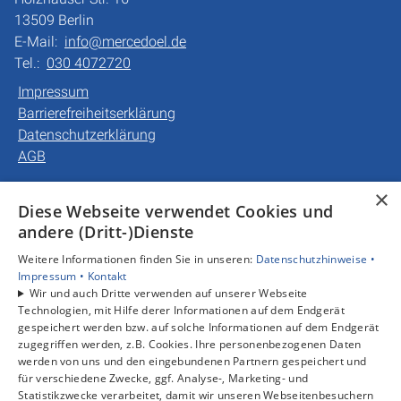
13509 Berlin
E-Mail:
info@mercedoel.de
Tel.:
030 4072720
Impressum
Barrierefreiheitserklärung
Datenschutzerklärung
AGB
×
Unsere Bereiche
Diese Webseite verwendet Cookies und
Privatkunden
andere (Dritt-)Dienste
Gewerbekunden
Weitere Informationen finden Sie in unseren:
Datenschutzhinweise •
Karriere
Impressum •
Kontakt
Unternehmen
Wir und auch Dritte verwenden auf unserer Webseite
Kontakt
Technologien, mit Hilfe derer Informationen auf dem Endgerät
gespeichert werden bzw. auf solche Informationen auf dem Endgerät
zugegriffen werden, z.B. Cookies. Ihre personenbezogenen Daten
werden von uns und den eingebundenen Partnern gespeichert und
für verschiedene Zwecke, ggf. Analyse-, Marketing- und
Statistikzwecke verarbeitet, damit wir unseren Webseitenbesuchern