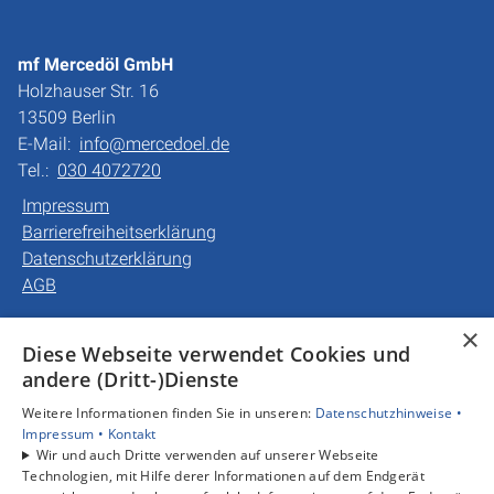
mf Mercedöl GmbH
Holzhauser Str. 16
13509 Berlin
E-Mail:
info@mercedoel.de
Tel.:
030 4072720
Impressum
Barrierefreiheitserklärung
Datenschutzerklärung
AGB
×
Unsere Bereiche
Diese Webseite verwendet Cookies und
Privatkunden
andere (Dritt-)Dienste
Gewerbekunden
Weitere Informationen finden Sie in unseren:
Datenschutzhinweise •
Karriere
Impressum •
Kontakt
Unternehmen
Wir und auch Dritte verwenden auf unserer Webseite
Kontakt
Technologien, mit Hilfe derer Informationen auf dem Endgerät