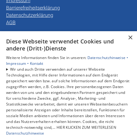
Impressum
Barrierefreiheitserklärung
Datenschutzerklärung
AGB
×
Unsere Bereiche
Diese Webseite verwendet Cookies und
Privatkunden
andere (Dritt-)Dienste
Gewerbekunden
Weitere Informationen finden Sie in unseren:
Datenschutzhinweise •
Karriere
Impressum •
Kontakt
Unternehmen
Wir und auch Dritte verwenden auf unserer Webseite
Kontakt
Technologien, mit Hilfe derer Informationen auf dem Endgerät
gespeichert werden bzw. auf solche Informationen auf dem Endgerät
zugegriffen werden, z.B. Cookies. Ihre personenbezogenen Daten
werden von uns und den eingebundenen Partnern gespeichert und
für verschiedene Zwecke, ggf. Analyse-, Marketing- und
Statistikzwecke verarbeitet, damit wir unseren Webseitenbesuchern
personalisierte Anzeigen oder Inhalte bereitstellen, Funktionen für
soziale Medien anbieten und Informationen über deren Interessen
und das Nutzerverhalten erhalten können. Cookies, die nicht
technisch-notwendig sind,... HIER KLICKEN ZUM WEITERLESEN
Datenschutzhinweise