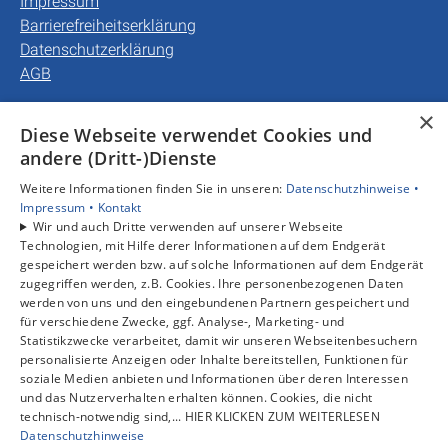
Impressum
Barrierefreiheitserklärung
Datenschutzerklärung
AGB
×
Unsere Bereiche
Diese Webseite verwendet Cookies und
Privatkunden
andere (Dritt-)Dienste
Gewerbekunden
Weitere Informationen finden Sie in unseren:
Datenschutzhinweise •
Karriere
Impressum •
Kontakt
Unternehmen
Wir und auch Dritte verwenden auf unserer Webseite
Kontakt
Technologien, mit Hilfe derer Informationen auf dem Endgerät
gespeichert werden bzw. auf solche Informationen auf dem Endgerät
zugegriffen werden, z.B. Cookies. Ihre personenbezogenen Daten
werden von uns und den eingebundenen Partnern gespeichert und
für verschiedene Zwecke, ggf. Analyse-, Marketing- und
Statistikzwecke verarbeitet, damit wir unseren Webseitenbesuchern
personalisierte Anzeigen oder Inhalte bereitstellen, Funktionen für
soziale Medien anbieten und Informationen über deren Interessen
und das Nutzerverhalten erhalten können. Cookies, die nicht
technisch-notwendig sind,... HIER KLICKEN ZUM WEITERLESEN
Datenschutzhinweise