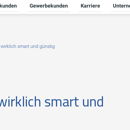
tkunden
Gewerbekunden
Karriere
Unter
nü für Erneuerbare Energien umschalten
Untermenü für Privatkunden umschalten
Untermenü für Gewerb
Untermen
 wirklich smart und günstig
wirklich smart und