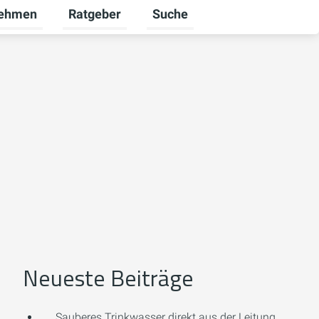
nehmen
Ratgeber
Suche
ekunden umschalten
ü für Karriere umschalten
Untermenü für Unternehmen umschalten
Untermenü für Ratgeber umsch
Neueste Beiträge
Sauberes Trinkwasser direkt aus der Leitung