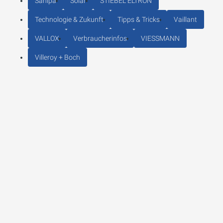
Sanipa
Solar
STIEBEL ELTRON
Technologie & Zukunft
Tipps & Tricks
Vaillant
VALLOX
Verbraucherinfos
VIESSMANN
Villeroy + Boch