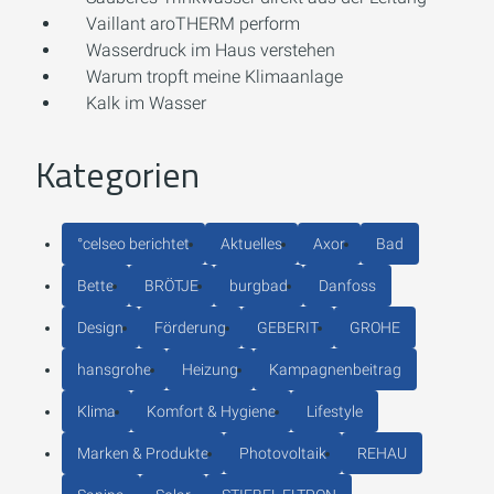
Vaillant aroTHERM perform
Wasserdruck im Haus verstehen
Warum tropft meine Klimaanlage
Kalk im Wasser
Kategorien
°celseo berichtet
Aktuelles
Axor
Bad
Bette
BRÖTJE
burgbad
Danfoss
Design
Förderung
GEBERIT
GROHE
hansgrohe
Heizung
Kampagnenbeitrag
Klima
Komfort & Hygiene
Lifestyle
Marken & Produkte
Photovoltaik
REHAU