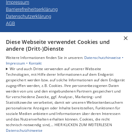
Impressum
Barrierefreiheitserklärung
Datenschutzerklärung
AGB
×
Unsere Bereiche
Diese Webseite verwendet Cookies und
Privatkunden
andere (Dritt-)Dienste
Gewerbekunden
Weitere Informationen finden Sie in unseren:
Datenschutzhinweise •
Karriere
Impressum •
Kontakt
Unternehmen
Wir und auch Dritte verwenden auf unserer Webseite
Kontakt
Technologien, mit Hilfe derer Informationen auf dem Endgerät
gespeichert werden bzw. auf solche Informationen auf dem Endgerät
zugegriffen werden, z.B. Cookies. Ihre personenbezogenen Daten
werden von uns und den eingebundenen Partnern gespeichert und
für verschiedene Zwecke, ggf. Analyse-, Marketing- und
Statistikzwecke verarbeitet, damit wir unseren Webseitenbesuchern
personalisierte Anzeigen oder Inhalte bereitstellen, Funktionen für
soziale Medien anbieten und Informationen über deren Interessen
und das Nutzerverhalten erhalten können. Cookies, die nicht
technisch-notwendig sind,... HIER KLICKEN ZUM WEITERLESEN
Datenschutzhinweise