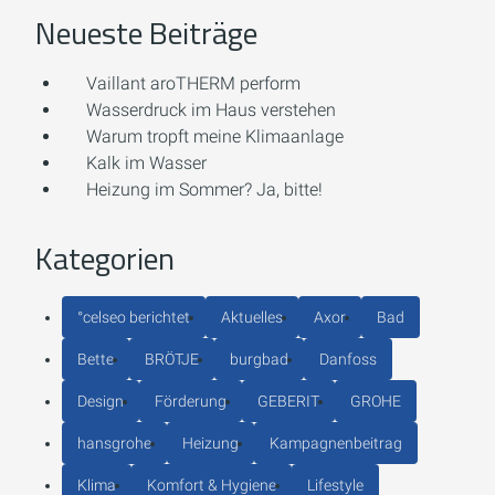
Neueste Beiträge
Vaillant aroTHERM perform
Wasserdruck im Haus verstehen
Warum tropft meine Klimaanlage
Kalk im Wasser
Heizung im Sommer? Ja, bitte!
Kategorien
°celseo berichtet
Aktuelles
Axor
Bad
Bette
BRÖTJE
burgbad
Danfoss
Design
Förderung
GEBERIT
GROHE
hansgrohe
Heizung
Kampagnenbeitrag
Klima
Komfort & Hygiene
Lifestyle