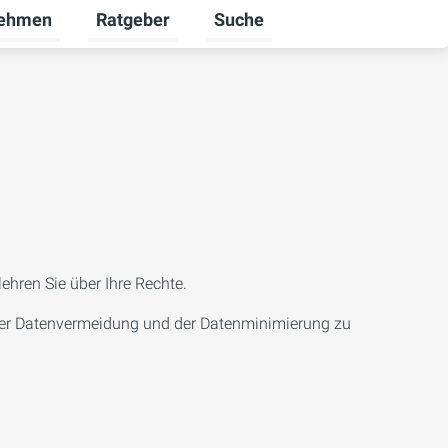
nehmen
Ratgeber
Suche
ekunden umschalten
ü für Karriere umschalten
Untermenü für Unternehmen umschalten
Untermenü für Ratgeber umsch
ehren Sie über Ihre Rechte.
 der Datenvermeidung und der Datenminimierung zu