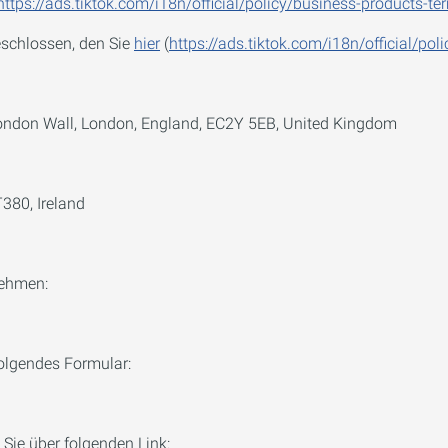
https://ads.tiktok.com/i18n/official/policy/business-products-te
schlossen, den Sie
hier
(
https://ads.tiktok.com/i18n/official/poli
ondon Wall, London, England, EC2Y 5EB, United Kingdom
T380, Ireland
nehmen:
olgendes Formular:
 Sie über folgenden Link: