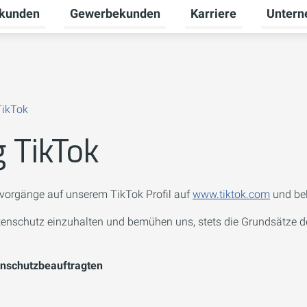
tkunden
Gewerbekunden
Karriere
Unter
nü für Erneuerbare Energien umschalten
Untermenü für Privatkunden umschalten
Untermenü für Gewerb
Untermen
TikTok
 TikTok
svorgänge auf unserem TikTok Profil auf
www.tiktok.com
und bel
atenschutz einzuhalten und bemühen uns, stets die Grundsätze
enschutzbeauftragten