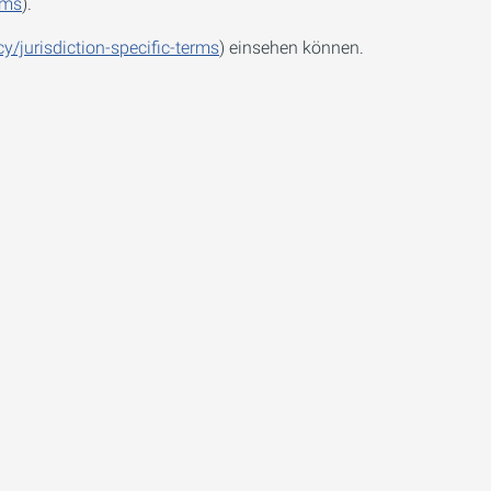
rms
).
cy/jurisdiction-specific-terms
) einsehen können.