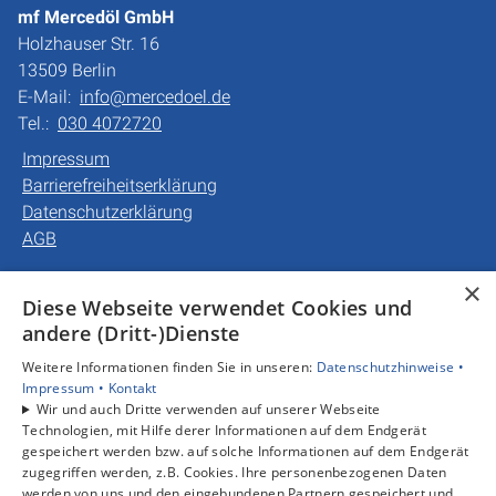
mf Mercedöl GmbH
Holzhauser Str. 16
13509 Berlin
E-Mail:
info@mercedoel.de
Tel.:
030 4072720
Impressum
Barrierefreiheitserklärung
Datenschutzerklärung
AGB
×
Unsere Bereiche
Diese Webseite verwendet Cookies und
Privatkunden
andere (Dritt-)Dienste
Gewerbekunden
Weitere Informationen finden Sie in unseren:
Datenschutzhinweise •
Karriere
Impressum •
Kontakt
Unternehmen
Wir und auch Dritte verwenden auf unserer Webseite
Kontakt
Technologien, mit Hilfe derer Informationen auf dem Endgerät
gespeichert werden bzw. auf solche Informationen auf dem Endgerät
zugegriffen werden, z.B. Cookies. Ihre personenbezogenen Daten
werden von uns und den eingebundenen Partnern gespeichert und