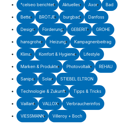
°celseo berichtet
Aktuelles
Axor
Bad
Bette
BRÖTJE
burgbad
Danfoss
Design
Förderung
GEBERIT
GROHE
hansgrohe
Heizung
Kampagnenbeitrag
Klima
Komfort & Hygiene
Lifestyle
Marken & Produkte
Photovoltaik
REHAU
Sanipa
Solar
STIEBEL ELTRON
Technologie & Zukunft
Tipps & Tricks
Vaillant
VALLOX
Verbraucherinfos
VIESSMANN
Villeroy + Boch