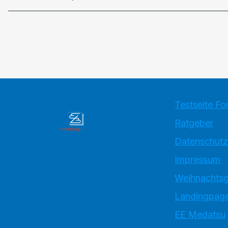
Testseite Fo
Ratgeber
Datenschutz
Impressum
Weihnachtsg
Landingpage
EE Medatsu