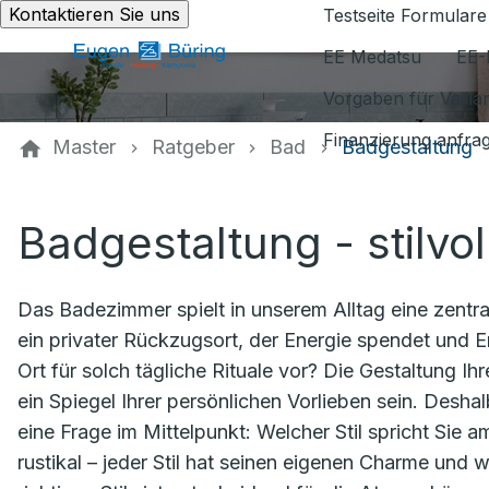
Kontaktieren Sie uns
Testseite Formulare
EE Medatsu
EE-
Vorgaben für Vaill
Finanzierung anfra
Master
Ratgeber
Bad
Badgestaltung
Badgestaltung - stilvol
Das Badezimmer spielt in unserem Alltag eine zentral
ein privater Rückzugsort, der Energie spendet und E
Ort für solch tägliche Rituale vor? Die Gestaltung I
ein Spiegel Ihrer persönlichen Vorlieben sein. Desh
eine Frage im Mittelpunkt: Welcher Stil spricht Sie 
rustikal – jeder Stil hat seinen eigenen Charme und w