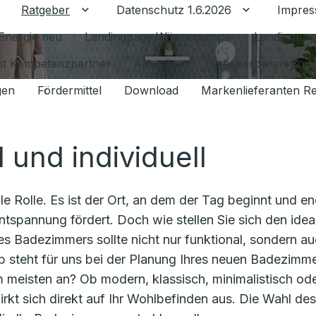
Ratgeber
Datenschutz 1.6.2026
Impre
Untermenü für Ratgeber umschalten
Untermenü f
Energie neu
Landingpage Wärmepumpe
Landingpag
ant Kompetenzpartner
Aktuelles
Fliesenarbeiten (tou
gen
Fördermittel
Download
Markenlieferanten R
l und individuell
e Rolle. Es ist der Ort, an dem der Tag beginnt und en
ntspannung fördert. Doch wie stellen Sie sich den idea
hres Badezimmers sollte nicht nur funktional, sondern a
alb steht für uns bei der Planung Ihres neuen Badezimm
am meisten an? Ob modern, klassisch, minimalistisch od
irkt sich direkt auf Ihr Wohlbefinden aus. Die Wahl des