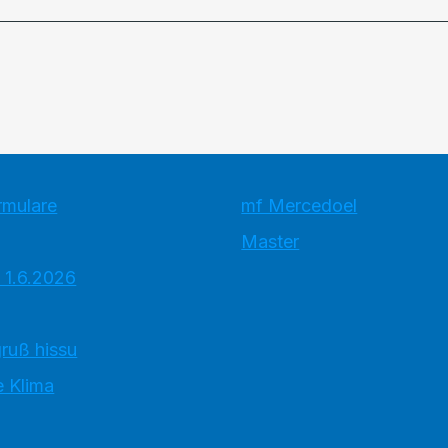
rmulare
mf Mercedoel
Master
 1.6.2026
ruß hissu
 Klima