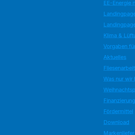
EE-Energie 
Landingpag
Landingpage
Klima & Lüft
Vorgaben für
Aktuelles
Fliesenarbei
Was nur wir
Weihnachtsp
Finanzierun
Fördermittel
Download
Markenliefe