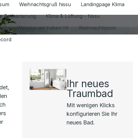
ssum
Weihnachtsgruß hissu
Landingpage Klima
ür Datenschutz 1.6.2026 umschalten
e Badsanierung
Klima & Lüftung - hissu
jou)
Was nur wir haben HI
Weihnachtspost
ecord
Ihr neues
det,
Traumbad
len
uch
Mit wenigen Klicks
ers
konfigurieren Sie Ihr
er
neues Bad.