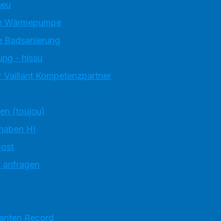
neu
e Wärmepumpe
 Badsanierung
ung - hissu
 Vaillant Kompetenzpartner
ten (toujou)
 haben HI
ost
g anfragen
ranten Record