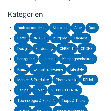
Kategorien
°celseo berichtet
Aktuelles
Axor
Bad
Bette
BRÖTJE
burgbad
Danfoss
Design
Förderung
GEBERIT
GROHE
hansgrohe
Heizung
Kampagnenbeitrag
Klima
Komfort & Hygiene
Lifestyle
Marken & Produkte
Photovoltaik
REHAU
Sanipa
Solar
STIEBEL ELTRON
Technologie & Zukunft
Tipps & Tricks
Vaillant
VALLOX
Verbraucherinfos